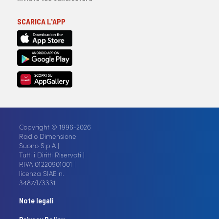
SCARICA L'APP
Copyright © 1996-2026
Radio Dimensione
Suono S.p.A |
Tutti i Diritti Riservati |
P.IVA 01220901001 |
licenza SIAE n.
3487/I/3331
Note legali