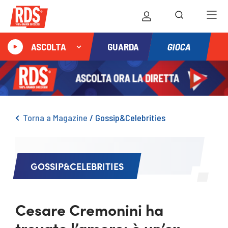
GIOCA
ASCOLTA
GUARDA
Torna a Magazine
/
Gossip&Celebrities
GOSSIP&CELEBRITIES
Cesare Cremonini ha
trovato l’amore: è un’ex