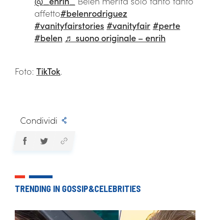
@_enrih_
Belen merita solo tanto tanto
affetto
#belenrodriguez
#vanityfairstories
#vanityfair
#perte
#belen
♬ suono originale – enrih
Foto:
TikTok
.
Condividi
TRENDING IN GOSSIP&CELEBRITIES