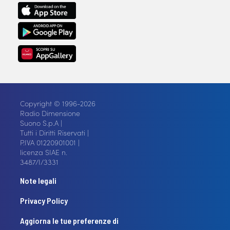
Copyright © 1996-2026
Radio Dimensione
Suono S.p.A |
Tutti i Diritti Riservati |
P.IVA 01220901001 |
licenza SIAE n.
3487/I/3331
Note legali
Privacy Policy
Aggiorna le tue preferenze di