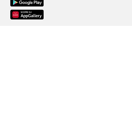
Copyright © 1996-2026
Radio Dimensione
Suono S.p.A |
Tutti i Diritti Riservati |
P.IVA 01220901001 |
licenza SIAE n.
3487/I/3331
Note legali
Privacy Policy
Aggiorna le tue preferenze di
tracciamento della pubblicità
Informativa Cookie