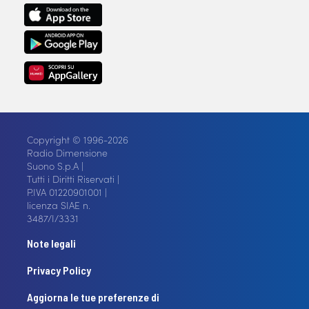
Copyright © 1996-2026
Radio Dimensione
Suono S.p.A |
Tutti i Diritti Riservati |
P.IVA 01220901001 |
licenza SIAE n.
3487/I/3331
Note legali
Privacy Policy
Aggiorna le tue preferenze di