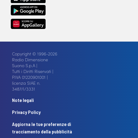
Copyright © 1996-2026
Radio Dimensione
Suono S.p.A |
Tutti i Diritti Riservati |
P.IVA 01220901001 |
licenza SIAE n.
3487/I/3331
Note legali
Privacy Policy
Aggiorna le tue preferenze di
tracciamento della pubblicità