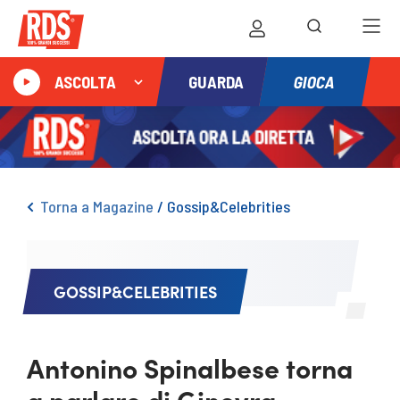
GIOCA
ASCOLTA
GUARDA
Torna a Magazine
/
Gossip&Celebrities
GOSSIP&CELEBRITIES
Antonino Spinalbese torna
a parlare di Ginevra