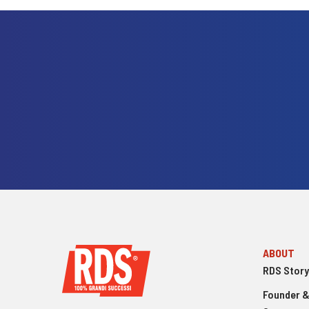
ABOUT
RDS Story
Founder &