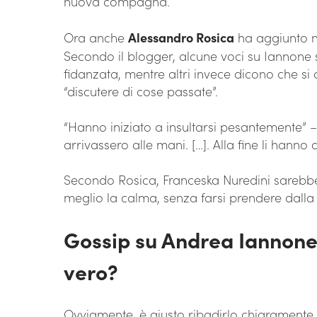
nuova compagna.
Ora anche
Alessandro Rosica
ha aggiunto n
Secondo il blogger, alcune voci su Iannone 
fidanzata, mentre altri invece dicono che si
“discutere di cose passate”.
“Hanno iniziato a insultarsi pesantemente”
arrivassero alle mani. […]. Alla fine li hanno 
Secondo Rosica, Franceska Nuredini sarebbe
meglio la calma, senza farsi prendere dalla
Gossip su Andrea Iannone 
vero?
Ovviamente, è giusto ribadirlo chiaramente, s