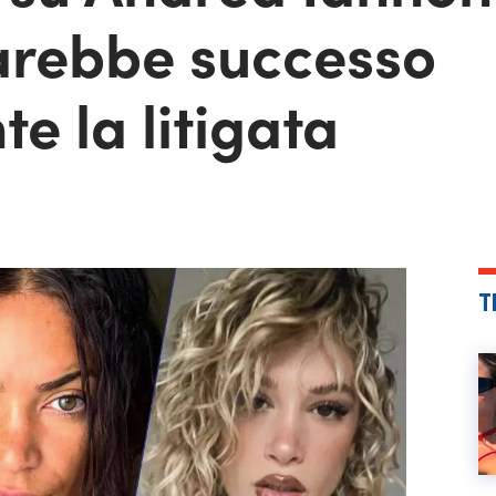
sarebbe successo
e la litigata
T