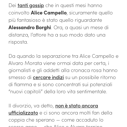
Dei
tanti gossip
che in questi mesi hanno
coinvolto
Alice Campello
, sicuramente quello
più fantasioso è stato quello riguardante
Alessandro Borghi
. Ora, a quasi un mese di
distanza, l’attore ha a suo modo dato una
risposta.
Da quando la separazione tra Alice Campello e
Alvaro Morata viene ormai data per certa, i
giornalisti e gli addetti alla cronaca rosa hanno
smesso di
cercare indizi
su un possibile ritorno
di fiamma e si sono concentrati sui potenziali
“nuovi capitoli” della loro vita sentimentale.
Il divorzio, va detto,
non è stato ancora
ufficializzato
e ci sono ancora molti fan della
coppia che sperano — come accaduto lo
scorso anno — che Alice e Alvaro tornino