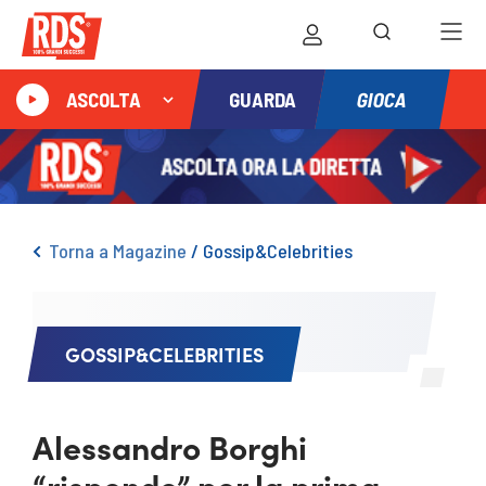
GIOCA
ASCOLTA
GUARDA
Torna a Magazine
/
Gossip&Celebrities
GOSSIP&CELEBRITIES
Alessandro Borghi
“risponde” per la prima