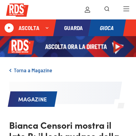
GIOCA
ASCOLTA
GUARDA
Torna a Magazine
MAGAZINE
Bianca Censori mostra il
lato B: il look audace della