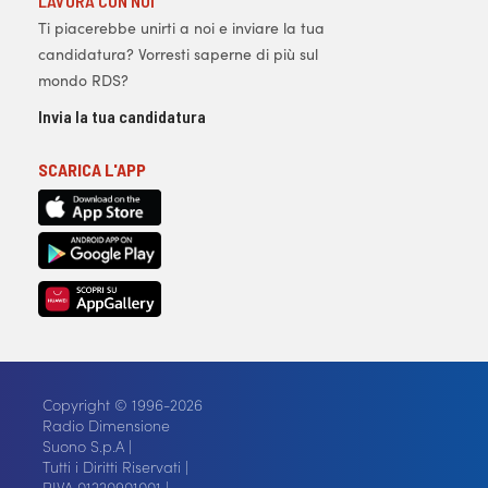
LAVORA CON NOI
Ti piacerebbe unirti a noi e inviare la tua
candidatura? Vorresti saperne di più sul
mondo RDS?
Invia la tua candidatura
SCARICA L'APP
Copyright © 1996-2026
Radio Dimensione
Suono S.p.A |
Tutti i Diritti Riservati |
P.IVA 01220901001 |