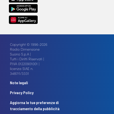
Copyright © 1996-2026
Radio Dimensione
Suono S.p.A |
Tutti i Diritti Riservati |
P.IVA 01220901001 |
licenza SIAE n.
3487/I/3331
Note legali
Privacy Policy
Aggiorna le tue preferenze di
tracciamento della pubblicità