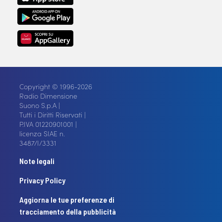
Copyright © 1996-2026
Radio Dimensione
Suono S.p.A |
Tutti i Diritti Riservati |
P.IVA 01220901001 |
licenza SIAE n.
3487/I/3331
Note legali
Privacy Policy
Aggiorna le tue preferenze di
tracciamento della pubblicità