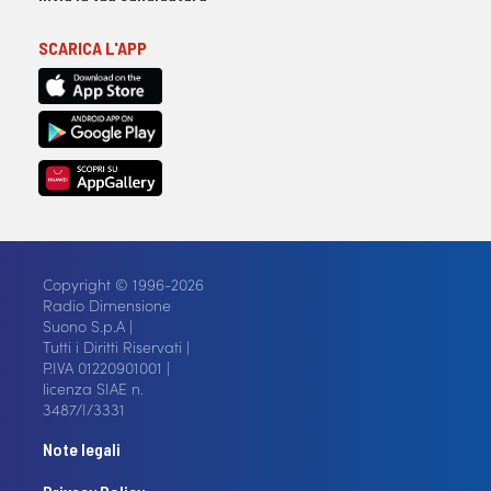
SCARICA L'APP
Copyright © 1996-2026
Radio Dimensione
Suono S.p.A |
Tutti i Diritti Riservati |
P.IVA 01220901001 |
licenza SIAE n.
3487/I/3331
Note legali