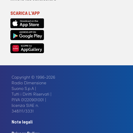
SCARICA L'APP
Copyright © 1996-2026
Radio Dimensione
Suono S.p.A |
Tutti i Diritti Riservati |
P.IVA 01220901001 |
licenza SIAE n.
3487/I/3331
Note legali