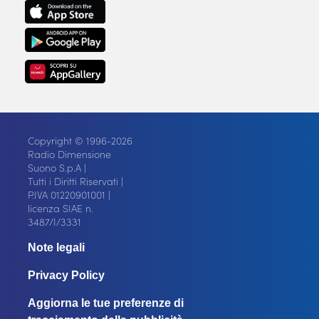
Copyright © 1996-2026
Radio Dimensione
Suono S.p.A |
Tutti i Diritti Riservati |
P.IVA 01220901001 |
licenza SIAE n.
3487/I/3331
Note legali
Privacy Policy
Aggiorna le tue preferenze di