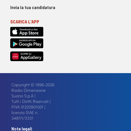
Invia la tua candidatura
SCARICA L'APP
Copyright © 1996-2026
Radio Dimensione
Suono S.p.A |
Tutti i Diritti Riservati |
P.IVA 01220901001 |
licenza SIAE n.
3487/I/3331
Note legali