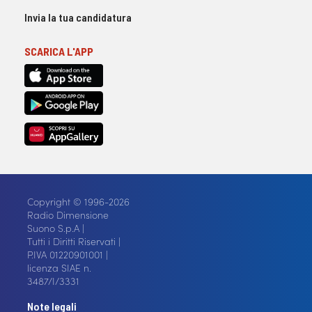
Invia la tua candidatura
SCARICA L'APP
Copyright © 1996-2026
Radio Dimensione
Suono S.p.A |
Tutti i Diritti Riservati |
P.IVA 01220901001 |
licenza SIAE n.
3487/I/3331
Note legali