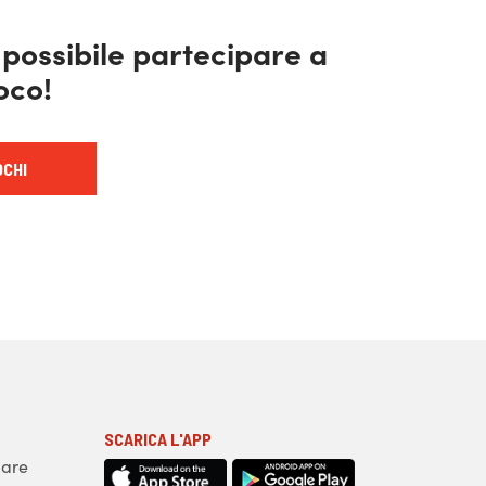
 possibile partecipare a
oco!
OCHI
SCARICA L'APP
iare