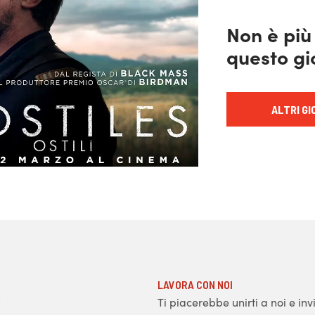
Non è più
questo gi
ALTRI GI
LAVORA CON NOI
Ti piacerebbe unirti a noi e inv