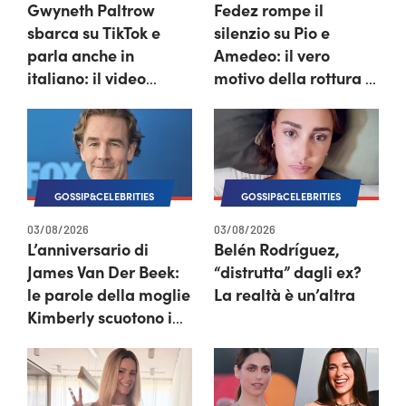
Gwyneth Paltrow
Fedez rompe il
sbarca su TikTok e
silenzio su Pio e
parla anche in
Amedeo: il vero
italiano: il video
motivo della rottura è
conquista i fan
molto più grave delle
battute
GOSSIP&CELEBRITIES
GOSSIP&CELEBRITIES
03/08/2026
03/08/2026
L’anniversario di
Belén Rodríguez,
James Van Der Beek:
“distrutta” dagli ex?
le parole della moglie
La realtà è un’altra
Kimberly scuotono i
fan