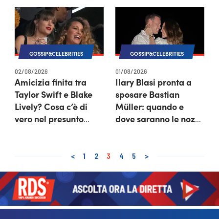
GOSSIP&CELEBRITIES
GOSSIP&CELEBRITIES
02/08/2026
01/08/2026
Amicizia finita tra
Ilary Blasi pronta a
Taylor Swift e Blake
sposare Bastian
Lively? Cosa c’è di
Müller: quando e
vero nel presunto
dove saranno le nozze
ultimatum
dopo il divorzio da
Totti
<
1
2
3
4
5
>