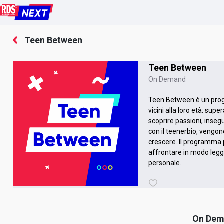
Teen Between
Teen Between
On Demand
Teen Between è un prog
vicini alla loro età: sup
scoprire passioni, insegu
con il teenerbio, vengono
crescere. Il programma 
affrontare in modo legg
personale.
On De