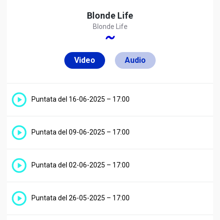
Blonde Life
Blonde Life
Video
Audio
Bossa Nostra
RDSNEXT Music Time
NEXT
Gaia
dalle 07:00 alle 24:00
Puntata del 16-06-2025 – 17:00
Ultimi brani
Call Me When You Break Up
Puntata del 09-06-2025 – 17:00
Benny Blanco, Gracie Abams, Gracie
17:58
Adams, Selena Gomez
Puntata del 02-06-2025 – 17:00
Unholy
17:55
Kim Petras, Sam Smith
Puntata del 26-05-2025 – 17:00
Petit Fou Fou
15:58
Anna, Rhove, Rhove & Anna