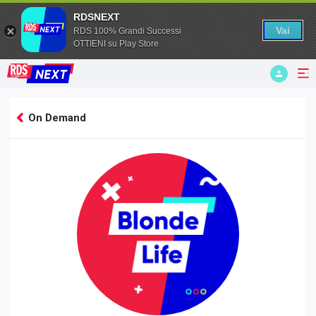
RDSNEXT
Vai
RDS 100% Grandi Successi
OTTIENI su Play Store
On Demand