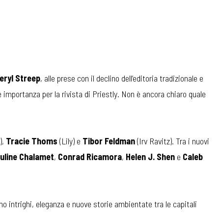
eryl Streep
, alle prese con il declino dell’editoria tradizionale e
le importanza per la rivista di Priestly. Non è ancora chiaro quale
),
Tracie Thoms
(Lily) e
Tibor Feldman
(Irv Ravitz). Tra i nuovi
uline Chalamet
,
Conrad Ricamora
,
Helen J. Shen
e
Caleb
mo intrighi, eleganza e nuove storie ambientate tra le capitali