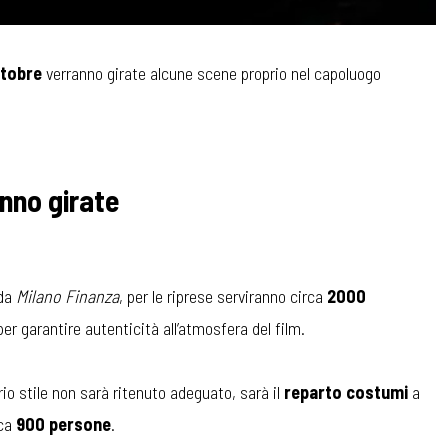
ttobre
verranno girate alcune scene proprio nel capoluogo
anno girate
 da
Milano Finanza
, per le riprese serviranno circa
2000
 per garantire autenticità all’atmosfera del film.
prio stile non sarà ritenuto adeguato, sarà il
reparto costumi
a
rca
900 persone
.